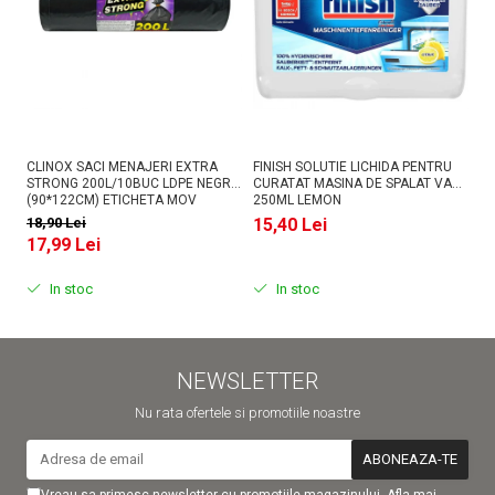
CLINOX SACI MENAJERI EXTRA
FINISH SOLUTIE LICHIDA PENTRU
AS
STRONG 200L/10BUC LDPE NEGRI
CURATAT MASINA DE SPALAT VASE
PU
(90*122CM) ETICHETA MOV
250ML LEMON
18,90 Lei
15,40 Lei
1
17,99 Lei
In stoc
In stoc
NEWSLETTER
Nu rata ofertele si promotiile noastre
Vreau sa primesc newsletter cu promotiile magazinului. Afla mai