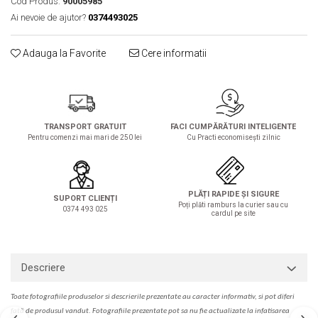
Cod Produs:
90005985
Solutie de indepartat rugina si
pentru par, masca de par
Ai nevoie de ajutor?
0374493025
calcar
Vata demachianta
Adauga la Favorite
Cere informatii
TRANSPORT GRATUIT
FACI CUMPĂRĂTURI INTELIGENTE
Pentru comenzi mai mari de 250 lei
Cu Practi economisești zilnic
PLĂȚI RAPIDE ȘI SIGURE
SUPORT CLIENȚI
Poți plăti ramburs la curier sau cu
0374 493 025
cardul pe site
Descriere
Toate fotografiile produselor
si
descrierile
prezentate au caracter informativ,
s
i pot diferi
fa
t
ă de produsul v
a
ndut. Fotografiile prezentate pot s
a
nu fie actualizate la
infatisarea