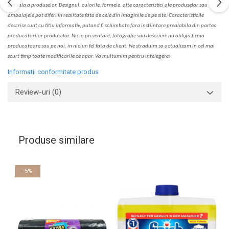
actual
a
a produselor. Designul, culorile, formele, alte caracteristici ale produselor sau
ambalajele pot diferi in realitate fa
ta
de cele din imaginile de pe site. C
aracteristicile
descrise sunt cu titlu informativ, put
a
nd fi schimbate f
a
r
a
inst
iin
t
are prealabil
a
din partea
produc
a
torilor produselor. Nicio prezentare, fotografie sau descriere nu oblig
a
firma
producatoare sau pe noi, in niciun fel fa
ta
de client. Ne str
a
duim s
a
actualiz
a
m
i
n cel mai
scurt timp toate modific
a
rile ce apar. V
a
mul
t
umim pentru i
nt
elegere!
Informatii conformitate produs
Review-uri
(0)
Produse similare
-5%