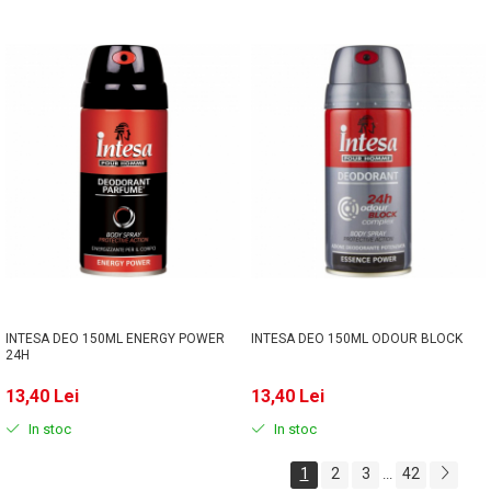
INTESA DEO 150ML ENERGY POWER
INTESA DEO 150ML ODOUR BLOCK
24H
13,40 Lei
13,40 Lei
In stoc
In stoc
1
2
3
42
...