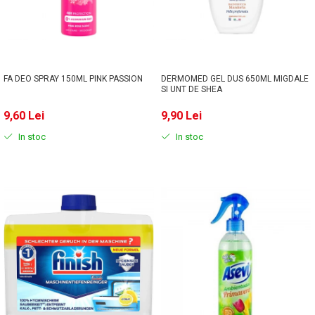
Solutie de indepartat rugina si
pentru par, masca de par
calcar
Vata demachianta
FA DEO SPRAY 150ML PINK PASSION
DERMOMED GEL DUS 650ML MIGDALE
SI UNT DE SHEA
9,60 Lei
9,90 Lei
In stoc
In stoc