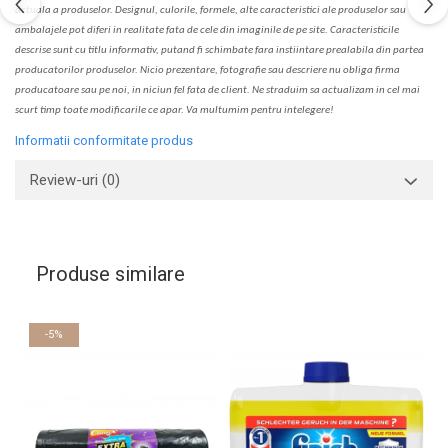
actual
a
a produselor. Designul, culorile, formele, alte caracteristici ale produselor sau
ambalajele pot diferi in realitate fa
ta
de cele din imaginile de pe site. C
aracteristicile
descrise sunt cu titlu informativ, put
a
nd fi schimbate f
a
r
a
inst
iin
t
are prealabil
a
din partea
produc
a
torilor produselor. Nicio prezentare, fotografie sau descriere nu oblig
a
firma
producatoare sau pe noi, in niciun fel fa
ta
de client. Ne str
a
duim s
a
actualiz
a
m
i
n cel mai
scurt timp toate modific
a
rile ce apar. V
a
mul
t
umim pentru i
nt
elegere!
Informatii conformitate produs
Review-uri
(0)
Produse similare
-5%