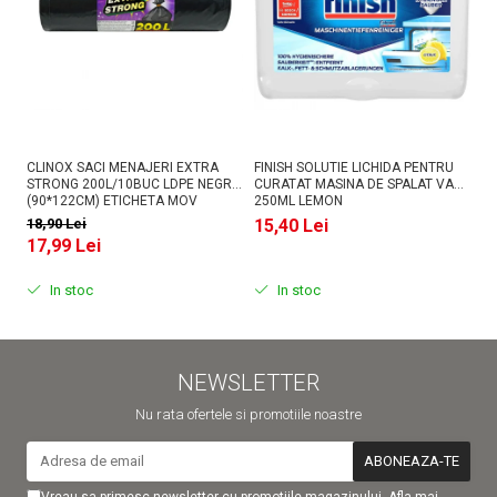
CLINOX SACI MENAJERI EXTRA
FINISH SOLUTIE LICHIDA PENTRU
AS
STRONG 200L/10BUC LDPE NEGRI
CURATAT MASINA DE SPALAT VASE
PU
(90*122CM) ETICHETA MOV
250ML LEMON
18,90 Lei
15,40 Lei
1
17,99 Lei
In stoc
In stoc
NEWSLETTER
Nu rata ofertele si promotiile noastre
Vreau sa primesc newsletter cu promotiile magazinului. Afla mai