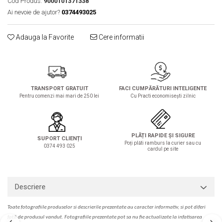
Cod Produs:
9000101371338
Solutie de indepartat rugina si
pentru par, masca de par
Ai nevoie de ajutor?
0374493025
calcar
Vata demachianta
Adauga la Favorite
Cere informatii
TRANSPORT GRATUIT
FACI CUMPĂRĂTURI INTELIGENTE
Pentru comenzi mai mari de 250 lei
Cu Practi economisești zilnic
PLĂȚI RAPIDE ȘI SIGURE
SUPORT CLIENȚI
Poți plăti ramburs la curier sau cu
0374 493 025
cardul pe site
Descriere
Toate fotografiile produselor
si
descrierile
prezentate au caracter informativ,
s
i pot diferi
fa
t
ă de produsul v
a
ndut. Fotografiile prezentate pot s
a
nu fie actualizate la
infatisarea