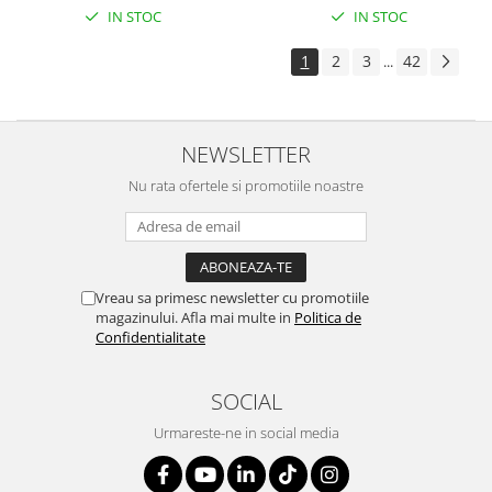
IN STOC
IN STOC
1
2
3
42
...
NEWSLETTER
Nu rata ofertele si promotiile noastre
Vreau sa primesc newsletter cu promotiile
magazinului. Afla mai multe in
Politica de
Confidentialitate
SOCIAL
Urmareste-ne in social media