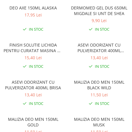
Gel, spuma de ras
Detergent pardoseala
DEO AXE 150ML ALASKA
DERMOMED GEL DUS 650ML
Indepartarea parului
MIGDALE SI UNT DE SHEA
17,95 Lei
Detergent toaleta
Ingrijirea buzei
9,90 Lei
Echipamente de curăţenie
Lotiune de corp
IN STOC
IN STOC
Folie aluminiu,folie alimentara
Pachete de cadouri
Galeata mop
FINISH SOLUTIE LICHIDA
ASEVI ODORIZANT CU
Parfum
PENTRU CURATAT MASINA DE
PULVERIZATOR 400ML
Hartie igienica
Pasta de dinti
SPALAT VASE 250ML LEMON
PRIMAVERA
15,40 Lei
13,40 Lei
Insecticide
Pensula machiaj
IN STOC
IN STOC
Lavete de curatare
Periuta de dinti
Mop
ASEVI ODORIZANT CU
MALIZIA DEO MEN 150ML
Produse pentru coafat
PULVERIZATOR 400ML BRISA
BLACK WILD
Parfum de camere
Produse pentru curatarea tenului
13,40 Lei
11,50 Lei
Produse de dezinfectare
Sampon
IN STOC
IN STOC
Rola scame
Sapun lichid, sapun
Sac menajer
Sare de baie
MALIZIA DEO MEN 150ML
MALIZIA DEO MEN 150ML
Servetel
GOLD
MUSK
Tratament pentru par, conditioner
11,50 Lei
11,50 Lei