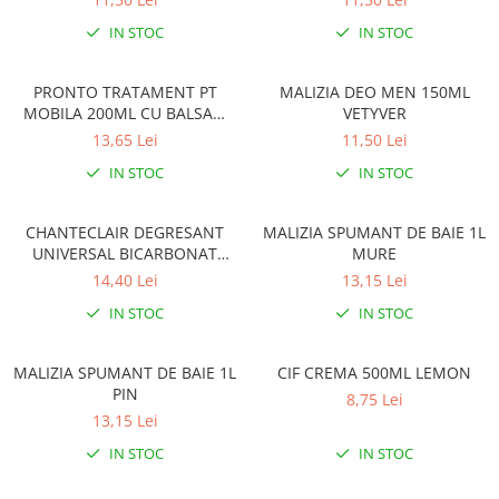
Solutie de indepartat rugina si
pentru par, masca de par
calcar
IN STOC
IN STOC
Vata demachianta
PRONTO TRATAMENT PT
MALIZIA DEO MEN 150ML
MOBILA 200ML CU BALSAM
VETYVER
CEARA DE ALBINE
13,65 Lei
11,50 Lei
IN STOC
IN STOC
CHANTECLAIR DEGRESANT
MALIZIA SPUMANT DE BAIE 1L
UNIVERSAL BICARBONAT
MURE
600ML CU PULVERIZATOR
14,40 Lei
13,15 Lei
IN STOC
IN STOC
MALIZIA SPUMANT DE BAIE 1L
CIF CREMA 500ML LEMON
PIN
8,75 Lei
13,15 Lei
IN STOC
IN STOC