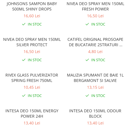
JOHNSONS SAMPON BABY
NIVEA DEO SPRAY MEN 150ML
500ML SHINY DROPS
FRESH POWER
16,60 Lei
16,50 Lei
IN STOC
IN STOC
NIVEA DEO SPRAY MEN 150ML
CATIFEL ORIGINAL PROSOAPE
SILVER PROTECT
DE BUCATARIE 2STRATURI 2
ROLE/PACHET
16,50 Lei
4,80 Lei
IN STOC
IN STOC
RIVEX GLASS PULVERIZATOR
MALIZIA SPUMANT DE BAIE 1L
SPRING FRESH 750ML
BERGAMONT SI SALVIE
10,45 Lei
13,15 Lei
IN STOC
IN STOC
INTESA DEO 150ML ENERGY
INTESA DEO 150ML ODOUR
POWER 24H
BLOCK
13,40 Lei
13,40 Lei