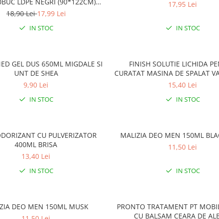
0BUC LDPE NEGRI (90*122CM)
17,95 Lei
ETICHETA MOV
18,90 Lei
17,99 Lei
IN STOC
IN STOC
D GEL DUS 650ML MIGDALE SI
FINISH SOLUTIE LICHIDA P
UNT DE SHEA
CURATAT MASINA DE SPALAT V
LEMON
9,90 Lei
15,40 Lei
IN STOC
IN STOC
ODORIZANT CU PULVERIZATOR
MALIZIA DEO MEN 150ML BLA
400ML BRISA
11,50 Lei
13,40 Lei
IN STOC
IN STOC
ZIA DEO MEN 150ML MUSK
PRONTO TRATAMENT PT MOBI
CU BALSAM CEARA DE AL
11,50 Lei