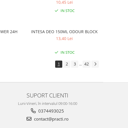
10,45 Lei
IN STOC
OWER 24H
INTESA DEO 150ML ODOUR BLOCK
13,40 Lei
IN STOC
1
2
3
42
...
SUPORT CLIENTI
Luni-Vineri, în intervalul 09:00-16:00
0374493025
contact@practi.ro