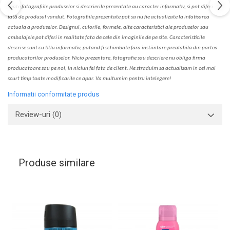
Toate fotografiile produselor
si
descrierile
prezentate au caracter informativ,
s
i pot diferi
fa
t
ă de produsul v
a
ndut. Fotografiile prezentate pot s
a
nu fie actualizate la
infatisarea
actual
a
a produselor. Designul, culorile, formele, alte caracteristici ale produselor sau
ambalajele pot diferi in realitate fa
ta
de cele din imaginile de pe site. C
aracteristicile
descrise sunt cu titlu informativ, put
a
nd fi schimbate f
a
r
a
inst
iin
t
are prealabil
a
din partea
produc
a
torilor produselor. Nicio prezentare, fotografie sau descriere nu oblig
a
firma
producatoare sau pe noi, in niciun fel fa
ta
de client. Ne str
a
duim s
a
actualiz
a
m
i
n cel mai
scurt timp toate modific
a
rile ce apar. V
a
mul
t
umim pentru i
nt
elegere!
Informatii conformitate produs
Review-uri
(0)
Produse similare