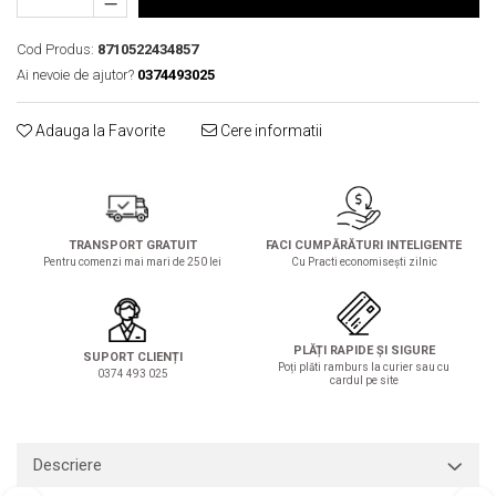
Solutie de indepartat rugina si
pentru par, masca de par
calcar
Vata demachianta
Cod Produs:
8710522434857
Ai nevoie de ajutor?
0374493025
Adauga la Favorite
Cere informatii
TRANSPORT GRATUIT
FACI CUMPĂRĂTURI INTELIGENTE
Pentru comenzi mai mari de 250 lei
Cu Practi economisești zilnic
PLĂȚI RAPIDE ȘI SIGURE
SUPORT CLIENȚI
Poți plăti ramburs la curier sau cu
0374 493 025
cardul pe site
Descriere