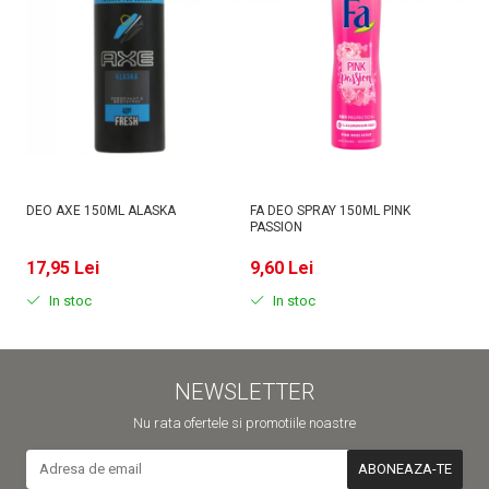
DEO AXE 150ML ALASKA
FA DEO SPRAY 150ML PINK
D
PASSION
MI
17,95 Lei
9,60 Lei
9
In stoc
In stoc
NEWSLETTER
Nu rata ofertele si promotiile noastre