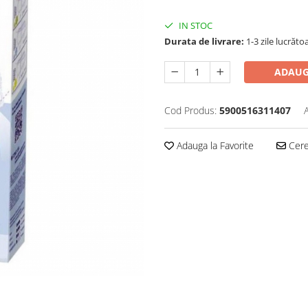
IN STOC
Durata de livrare:
1-3 zile lucrăto
ADAUG
Cod Produs:
5900516311407
Adauga la Favorite
Cere 