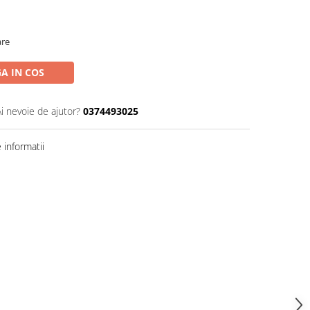
are
A IN COS
Ai nevoie de ajutor?
0374493025
informatii