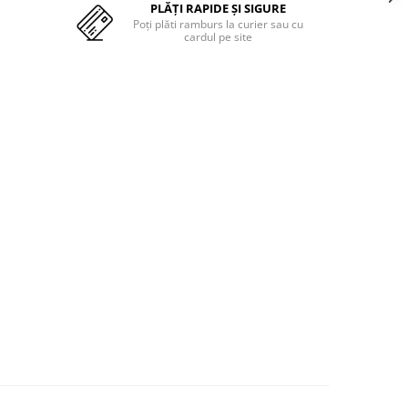
PLĂȚI RAPIDE ȘI SIGURE
Poți plăti ramburs la curier sau cu
cardul pe site