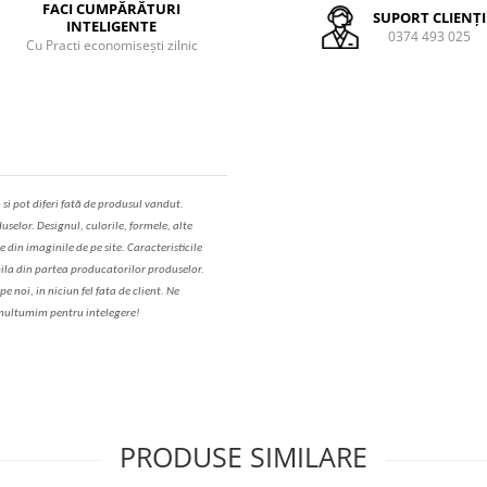
FACI CUMPĂRĂTURI
SUPORT CLIENȚI
INTELIGENTE
0374 493 025
Cu Practi economisești zilnic
,
s
i pot diferi fa
t
ă de produsul v
a
ndut.
uselor. Designul, culorile, formele, alte
e din imaginile de pe site. C
aracteristicile
il
a
din partea produc
a
torilor produselor.
 noi, in niciun fel fa
ta
de client. Ne
ul
t
umim pentru i
nt
elegere!
PRODUSE SIMILARE