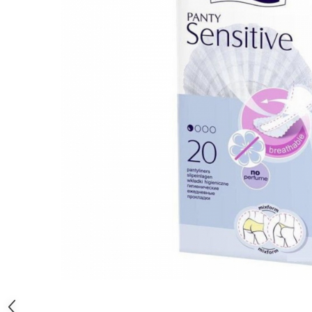
Gel, spuma de ras
Detergent pardoseala
Indepartarea parului
Detergent toaleta
Ingrijirea buzei
Echipamente de curăţenie
Lotiune de corp
Folie aluminiu,folie alimentara
Pachete de cadouri
Galeata mop
Parfum
Hartie igienica
Pasta de dinti
Insecticide
Pensula machiaj
Lavete de curatare
Periuta de dinti
Mop
Produse pentru coafat
Parfum de camere
Produse pentru curatarea tenului
Produse de dezinfectare
Sampon
Rola scame
Sapun lichid, sapun
Sac menajer
Sare de baie
Distribuie
Servetel
Tratament pentru par, conditioner
pe