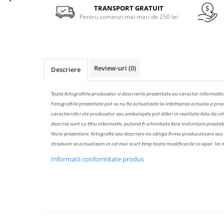
Solutie de indepartat rugina si
pentru par, masca de par
Facebook
TRANSPORT GRATUIT
calcar
Pentru comenzi mai mari de 250 lei
Vata demachianta
Review-uri
(0)
Descriere
Toate fotografiile produselor
si
descrierile
prezentate au caracter informativ
Fotografiile prezentate pot s
a
nu fie actualizate la
infatisarea
actual
a
a prod
caracteristici ale produselor sau ambalajele pot diferi in realitate fa
ta
de cel
descrise sunt cu titlu informativ, put
a
nd fi schimbate f
a
r
a
inst
iin
t
are prealab
Nicio prezentare, fotografie sau descriere nu oblig
a
firma producatoare sau pe
str
a
duim s
a
actualiz
a
m
i
n cel mai scurt timp toate modific
a
rile ce apar. V
a
m
Informatii conformitate produs