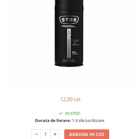
Gel, spuma de ras
Detergent pardoseala
Indepartarea parului
Detergent toaleta
Ingrijirea buzei
Echipamente de curăţenie
Lotiune de corp
Folie aluminiu,folie alimentara
Pachete de cadouri
Galeata mop
Parfum
Hartie igienica
Pasta de dinti
Insecticide
Pensula machiaj
Lavete de curatare
Periuta de dinti
Mop
Produse pentru coafat
Parfum de camere
Produse pentru curatarea tenului
12,00 Lei
Produse de dezinfectare
Sampon
Rola scame
IN STOC
Sapun lichid, sapun
Durata de livrare:
1-3 zile lucrătoare
Sac menajer
Sare de baie
Servetel
ADAUGA IN COS
Tratament pentru par, conditioner