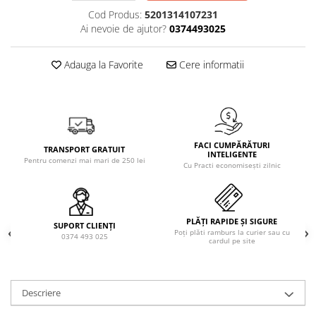
Solutie de indepartat rugina si
pentru par, masca de par
Cod Produs:
5201314107231
calcar
Vata demachianta
Ai nevoie de ajutor?
0374493025
Adauga la Favorite
Cere informatii
FACI CUMPĂRĂTURI
TRANSPORT GRATUIT
INTELIGENTE
Pentru comenzi mai mari de 250 lei
Cu Practi economisești zilnic
PLĂȚI RAPIDE ȘI SIGURE
SUPORT CLIENȚI
Poți plăti ramburs la curier sau cu
0374 493 025
cardul pe site
Descriere