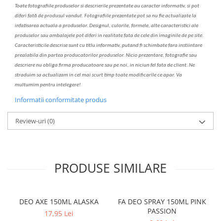
Toate fotografiile produselor
si
descrierile
prezentate au caracter informativ,
s
i pot
diferi fa
t
ă de produsul v
a
ndut. Fotografiile prezentate pot s
a
nu fie actualizate la
infatisarea
actual
a
a produselor. Designul, culorile, formele, alte caracteristici ale
produselor sau ambalajele pot diferi in realitate fa
ta
de cele din imaginile de pe site.
C
aracteristicile descrise sunt cu titlu informativ, put
a
nd fi schimbate f
a
r
a
inst
iin
t
are
prealabil
a
din partea produc
a
torilor produselor. Nicio prezentare, fotografie sau
descriere nu oblig
a
firma producatoare sau pe noi, in niciun fel fa
ta
de client. Ne
str
a
duim s
a
actualiz
a
m
i
n cel mai scurt timp toate modific
a
rile ce apar. V
a
mul
t
umim pentru i
nt
elegere!
Informatii conformitate produs
Review-uri
(0)
PRODUSE SIMILARE
DEO AXE 150ML ALASKA
FA DEO SPRAY 150ML PINK
PASSION
17,95 Lei