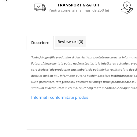
Solutie de indepartat rugina si
pentru par, masca de par
Facebook
TRANSPORT GRATUIT
calcar
Pentru comenzi mai mari de 250 lei
Vata demachianta
Review-uri
(0)
Descriere
Toate fotografiile produselor
si
descrierile
prezentate au caracter informativ
Fotografiile prezentate pot s
a
nu fie actualizate la
infatisarea
actual
a
a prod
caracteristici ale produselor sau ambalajele pot diferi in realitate fa
ta
de cel
descrise sunt cu titlu informativ, put
a
nd fi schimbate f
a
r
a
inst
iin
t
are prealab
Nicio prezentare, fotografie sau descriere nu oblig
a
firma producatoare sau pe
str
a
duim s
a
actualiz
a
m
i
n cel mai scurt timp toate modific
a
rile ce apar. V
a
m
Informatii conformitate produs