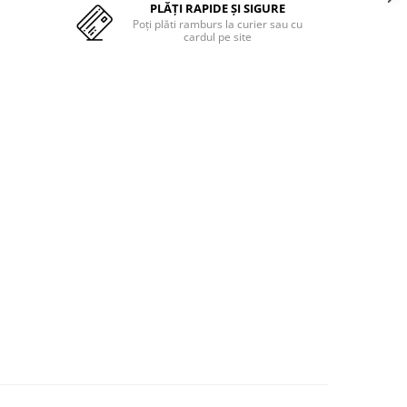
PLĂȚI RAPIDE ȘI SIGURE
Poți plăti ramburs la curier sau cu
cardul pe site