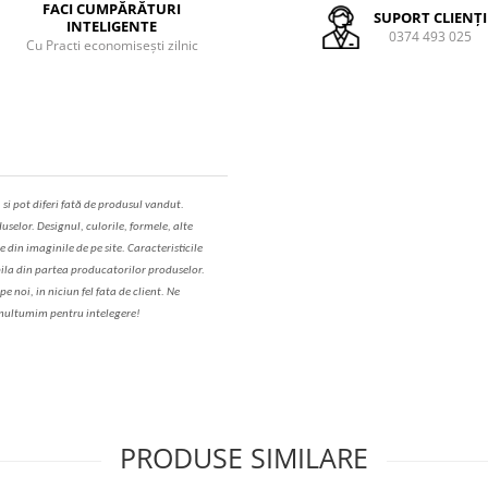
FACI CUMPĂRĂTURI
SUPORT CLIENȚI
INTELIGENTE
0374 493 025
Cu Practi economisești zilnic
,
s
i pot diferi fa
t
ă de produsul v
a
ndut.
uselor. Designul, culorile, formele, alte
e din imaginile de pe site. C
aracteristicile
il
a
din partea produc
a
torilor produselor.
 noi, in niciun fel fa
ta
de client. Ne
ul
t
umim pentru i
nt
elegere!
PRODUSE SIMILARE