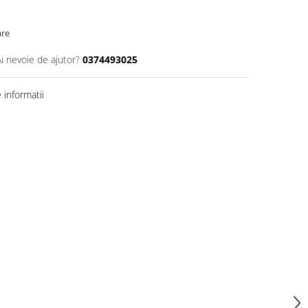
are
Ai nevoie de ajutor?
0374493025
informatii