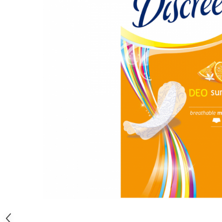
Gel, spuma de ras
Detergent pardoseala
Indepartarea parului
Detergent toaleta
Ingrijirea buzei
Echipamente de curăţenie
Lotiune de corp
Folie aluminiu,folie alimentara
Pachete de cadouri
Galeata mop
Parfum
Hartie igienica
Pasta de dinti
Insecticide
Pensula machiaj
Lavete de curatare
Periuta de dinti
Mop
Produse pentru coafat
Parfum de camere
Produse pentru curatarea tenului
Produse de dezinfectare
Sampon
Rola scame
Sapun lichid, sapun
Sac menajer
Sare de baie
Distribuie
Servetel
Tratament pentru par, conditioner
pe