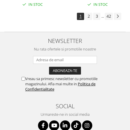
IN STOC
IN STOC
1
2
3
42
...
NEWSLETTER
Nu rata ofertele si promotiile noastre
Vreau sa primesc newsletter cu promotiile
magazinului. Afla mai multe in
Politica de
Confidentialitate
SOCIAL
Urmareste-ne in social media