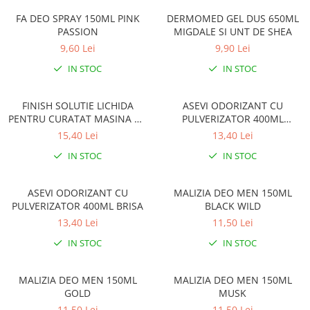
Gel, spuma de ras
Detergent pardoseala
FA DEO SPRAY 150ML PINK
DERMOMED GEL DUS 650ML
Indepartarea parului
PASSION
MIGDALE SI UNT DE SHEA
Detergent toaleta
Ingrijirea buzei
9,60 Lei
9,90 Lei
Echipamente de curăţenie
Lotiune de corp
IN STOC
IN STOC
Folie aluminiu,folie alimentara
Pachete de cadouri
Galeata mop
FINISH SOLUTIE LICHIDA
ASEVI ODORIZANT CU
Parfum
PENTRU CURATAT MASINA DE
PULVERIZATOR 400ML
Hartie igienica
Pasta de dinti
SPALAT VASE 250ML LEMON
PRIMAVERA
15,40 Lei
13,40 Lei
Insecticide
Pensula machiaj
IN STOC
IN STOC
Lavete de curatare
Periuta de dinti
Mop
ASEVI ODORIZANT CU
MALIZIA DEO MEN 150ML
Produse pentru coafat
PULVERIZATOR 400ML BRISA
BLACK WILD
Parfum de camere
Produse pentru curatarea tenului
13,40 Lei
11,50 Lei
Produse de dezinfectare
Sampon
IN STOC
IN STOC
Rola scame
Sapun lichid, sapun
Sac menajer
Sare de baie
MALIZIA DEO MEN 150ML
MALIZIA DEO MEN 150ML
Servetel
GOLD
MUSK
Tratament pentru par, conditioner
11,50 Lei
11,50 Lei