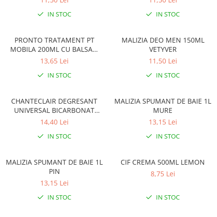
Solutie de indepartat rugina si
pentru par, masca de par
calcar
IN STOC
IN STOC
Vata demachianta
PRONTO TRATAMENT PT
MALIZIA DEO MEN 150ML
MOBILA 200ML CU BALSAM
VETYVER
CEARA DE ALBINE
13,65 Lei
11,50 Lei
IN STOC
IN STOC
CHANTECLAIR DEGRESANT
MALIZIA SPUMANT DE BAIE 1L
UNIVERSAL BICARBONAT
MURE
600ML CU PULVERIZATOR
14,40 Lei
13,15 Lei
IN STOC
IN STOC
MALIZIA SPUMANT DE BAIE 1L
CIF CREMA 500ML LEMON
PIN
8,75 Lei
13,15 Lei
IN STOC
IN STOC