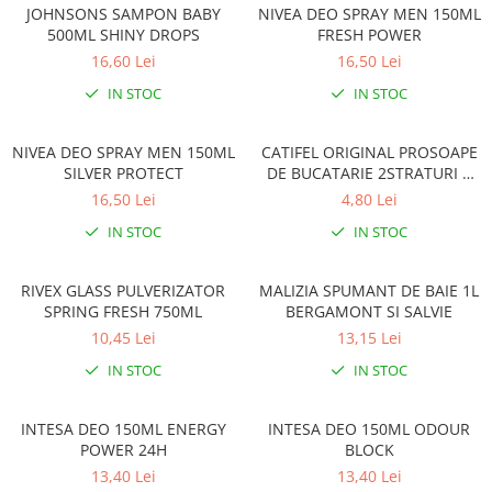
JOHNSONS SAMPON BABY
NIVEA DEO SPRAY MEN 150ML
500ML SHINY DROPS
FRESH POWER
16,60 Lei
16,50 Lei
IN STOC
IN STOC
NIVEA DEO SPRAY MEN 150ML
CATIFEL ORIGINAL PROSOAPE
SILVER PROTECT
DE BUCATARIE 2STRATURI 2
ROLE/PACHET
16,50 Lei
4,80 Lei
IN STOC
IN STOC
RIVEX GLASS PULVERIZATOR
MALIZIA SPUMANT DE BAIE 1L
SPRING FRESH 750ML
BERGAMONT SI SALVIE
10,45 Lei
13,15 Lei
IN STOC
IN STOC
INTESA DEO 150ML ENERGY
INTESA DEO 150ML ODOUR
POWER 24H
BLOCK
13,40 Lei
13,40 Lei