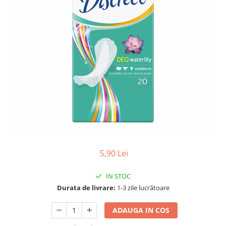
Gel, spuma de ras
Detergent pardoseala
Indepartarea parului
Detergent toaleta
Ingrijirea buzei
Echipamente de curăţenie
Lotiune de corp
Folie aluminiu,folie alimentara
Pachete de cadouri
Galeata mop
Parfum
Hartie igienica
Pasta de dinti
Insecticide
Pensula machiaj
Lavete de curatare
Periuta de dinti
Mop
Produse pentru coafat
Parfum de camere
5,90 Lei
Produse pentru curatarea tenului
Produse de dezinfectare
Sampon
IN STOC
Rola scame
Sapun lichid, sapun
Durata de livrare:
1-3 zile lucrătoare
Sac menajer
Sare de baie
ADAUGA IN COS
Servetel
Tratament pentru par, conditioner