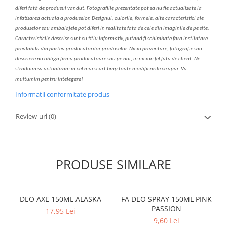
diferi fa
t
ă de produsul v
a
ndut. Fotografiile prezentate pot s
a
nu fie actualizate la
infatisarea
actual
a
a produselor. Designul, culorile, formele, alte caracteristici ale
produselor sau ambalajele pot diferi in realitate fa
ta
de cele din imaginile de pe site.
C
aracteristicile descrise sunt cu titlu informativ, put
a
nd fi schimbate f
a
r
a
inst
iin
t
are
prealabil
a
din partea produc
a
torilor produselor. Nicio prezentare, fotografie sau
descriere nu oblig
a
firma producatoare sau pe noi, in niciun fel fa
ta
de client. Ne
str
a
duim s
a
actualiz
a
m
i
n cel mai scurt timp toate modific
a
rile ce apar. V
a
mul
t
umim pentru i
nt
elegere!
Informatii conformitate produs
Review-uri
(0)
PRODUSE SIMILARE
DEO AXE 150ML ALASKA
FA DEO SPRAY 150ML PINK
PASSION
17,95 Lei
9,60 Lei