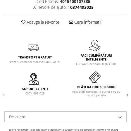
Cod Produs:
4015400107835
Solutie de indepartat rugina si
pentru par, masca de par
Ai nevoie de ajutor?
0374493025
calcar
Vata demachianta
Adauga la Favorite
Cere informatii
FACI CUMPĂRĂTURI
TRANSPORT GRATUIT
INTELIGENTE
Pentru comenzi mai mari de 250 lei
Cu Practi economisești zilnic
PLĂȚI RAPIDE ȘI SIGURE
SUPORT CLIENȚI
Poți plăti ramburs la curier sau cu
0374 493 025
cardul pe site
Descriere
Toate fotografiile produselor
si
descrierile
prezentate au caracter informativ,
s
i pot