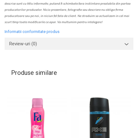
descrise sunt cu titlu informativ, put
a
nd fi schimbate f
a
r
a
inst
iin
t
are prealabil
a
din partea
produc
a
torilor produselor. Nicio prezentare, fotografie sau descriere nu oblig
a
firma
producatoare sau pe noi, in niciun fel fa
ta
de client. Ne str
a
duim s
a
actualiz
a
m
i
n cel mai
scurt timp toate modific
a
rile ce apar. V
a
mul
t
umim pentru i
nt
elegere!
Informatii conformitate produs
Review-uri
(0)
Produse similare