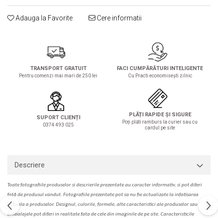
Solutie de indepartat rugina si
pentru par, masca de par
calcar
Adauga la Favorite
Cere informatii
Vata demachianta
TRANSPORT GRATUIT
FACI CUMPĂRĂTURI INTELIGENTE
Pentru comenzi mai mari de 250 lei
Cu Practi economisești zilnic
PLĂȚI RAPIDE ȘI SIGURE
SUPORT CLIENȚI
Poți plăti ramburs la curier sau cu
0374 493 025
cardul pe site
Descriere
Toate fotografiile produselor
si
descrierile
prezentate au caracter informativ,
s
i pot diferi
fa
t
ă de produsul v
a
ndut. Fotografiile prezentate pot s
a
nu fie actualizate la
infatisarea
actual
a
a produselor. Designul, culorile, formele, alte caracteristici ale produselor sau
ambalajele pot diferi in realitate fa
ta
de cele din imaginile de pe site. C
aracteristicile