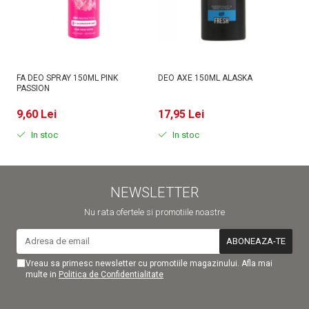
FA DEO SPRAY 150ML PINK
DEO AXE 150ML ALASKA
D
PASSION
MI
9,60 Lei
17,95 Lei
9
In stoc
In stoc
NEWSLETTER
Nu rata ofertele si promotiile noastre
Vreau sa primesc newsletter cu promotiile magazinului. Afla mai
multe in
Politica de Confidentialitate