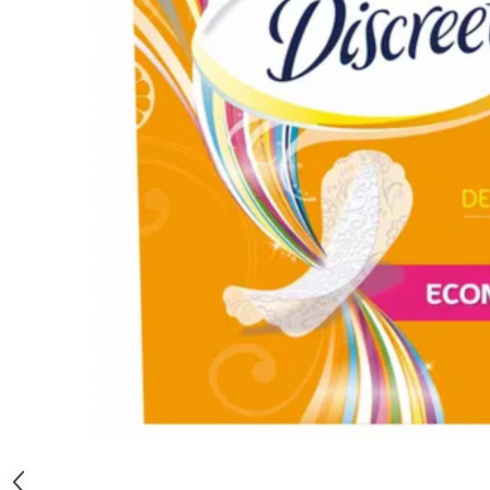
Gel, spuma de ras
Detergent pardoseala
Indepartarea parului
Detergent toaleta
Ingrijirea buzei
Echipamente de curăţenie
Lotiune de corp
Folie aluminiu,folie alimentara
Pachete de cadouri
Galeata mop
Parfum
Hartie igienica
Pasta de dinti
Insecticide
Pensula machiaj
Lavete de curatare
Periuta de dinti
Mop
Produse pentru coafat
Parfum de camere
Produse pentru curatarea tenului
Produse de dezinfectare
Sampon
Rola scame
Sapun lichid, sapun
Sac menajer
Sare de baie
Distribuie
Servetel
Tratament pentru par, conditioner
pe