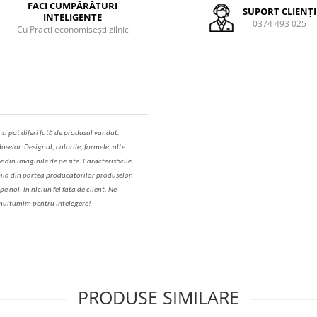
FACI CUMPĂRĂTURI
SUPORT CLIENȚI
INTELIGENTE
0374 493 025
Cu Practi economisești zilnic
,
s
i pot diferi fa
t
ă de produsul v
a
ndut.
uselor. Designul, culorile, formele, alte
e din imaginile de pe site. C
aracteristicile
il
a
din partea produc
a
torilor produselor.
 noi, in niciun fel fa
ta
de client. Ne
ul
t
umim pentru i
nt
elegere!
PRODUSE SIMILARE