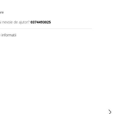
are
Ai nevoie de ajutor?
0374493025
informatii