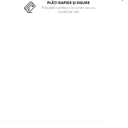
PLĂȚI RAPIDE ȘI SIGURE
Poți plăti ramburs la curier sau cu
cardul pe site