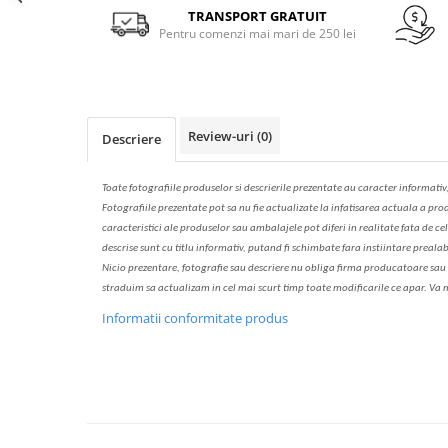
Solutie de indepartat rugina si
pentru par, masca de par
Facebook
TRANSPORT GRATUIT
calcar
Pentru comenzi mai mari de 250 lei
Vata demachianta
Review-uri
(0)
Descriere
Toate fotografiile produselor
si
descrierile
prezentate au caracter informativ
Fotografiile prezentate pot s
a
nu fie actualizate la
infatisarea
actual
a
a prod
caracteristici ale produselor sau ambalajele pot diferi in realitate fa
ta
de cel
descrise sunt cu titlu informativ, put
a
nd fi schimbate f
a
r
a
inst
iin
t
are prealab
Nicio prezentare, fotografie sau descriere nu oblig
a
firma producatoare sau pe
str
a
duim s
a
actualiz
a
m
i
n cel mai scurt timp toate modific
a
rile ce apar. V
a
m
Informatii conformitate produs