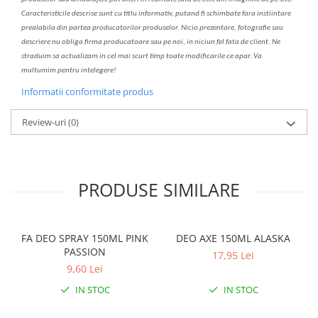
C
aracteristicile descrise sunt cu titlu informativ, put
a
nd fi schimbate f
a
r
a
inst
iin
t
are
prealabil
a
din partea produc
a
torilor produselor. Nicio prezentare, fotografie sau
descriere nu oblig
a
firma producatoare sau pe noi, in niciun fel fa
ta
de client. Ne
str
a
duim s
a
actualiz
a
m
i
n cel mai scurt timp toate modific
a
rile ce apar. V
a
mul
t
umim pentru i
nt
elegere!
Informatii conformitate produs
Review-uri
(0)
PRODUSE SIMILARE
FA DEO SPRAY 150ML PINK
DEO AXE 150ML ALASKA
PASSION
17,95 Lei
9,60 Lei
IN STOC
IN STOC