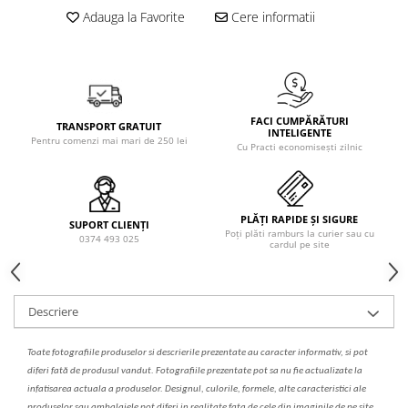
Solutie de indepartat rugina si
pentru par, masca de par
Adauga la Favorite
Cere informatii
calcar
Vata demachianta
FACI CUMPĂRĂTURI
TRANSPORT GRATUIT
INTELIGENTE
Pentru comenzi mai mari de 250 lei
Cu Practi economisești zilnic
PLĂȚI RAPIDE ȘI SIGURE
SUPORT CLIENȚI
Poți plăti ramburs la curier sau cu
0374 493 025
cardul pe site
Descriere
Toate fotografiile produselor
si
descrierile
prezentate au caracter informativ,
s
i pot
diferi fa
t
ă de produsul v
a
ndut. Fotografiile prezentate pot s
a
nu fie actualizate la
infatisarea
actual
a
a produselor. Designul, culorile, formele, alte caracteristici ale
produselor sau ambalajele pot diferi in realitate fa
ta
de cele din imaginile de pe site.