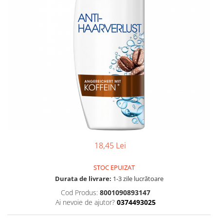
Gel, spuma de ras
Detergent pardoseala
Indepartarea parului
Detergent toaleta
Ingrijirea buzei
Echipamente de curăţenie
Lotiune de corp
Folie aluminiu,folie alimentara
Pachete de cadouri
Galeata mop
Parfum
Hartie igienica
Pasta de dinti
Insecticide
Pensula machiaj
Lavete de curatare
Periuta de dinti
Mop
Produse pentru coafat
18,45 Lei
Parfum de camere
Produse pentru curatarea tenului
Produse de dezinfectare
Sampon
STOC EPUIZAT
Rola scame
Durata de livrare:
1-3 zile lucrătoare
Sapun lichid, sapun
Sac menajer
Cod Produs:
8001090893147
Sare de baie
Ai nevoie de ajutor?
0374493025
Servetel
Tratament pentru par, conditioner