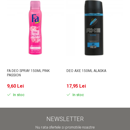
FA DEO SPRAY 150ML PINK
DEO AXE 150ML ALASKA
D
PASSION
MI
9,60 Lei
17,95 Lei
9
In stoc
In stoc
NEWSLETTER
Nu rata ofertele si promotiile noastre