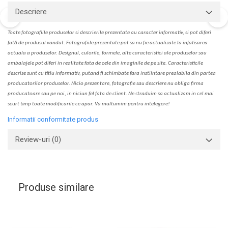
Descriere
Toate fotografiile produselor
si
descrierile
prezentate au caracter informativ,
s
i pot diferi
fa
t
ă de produsul v
a
ndut. Fotografiile prezentate pot s
a
nu fie actualizate la
infatisarea
actual
a
a produselor. Designul, culorile, formele, alte caracteristici ale produselor sau
ambalajele pot diferi in realitate fa
ta
de cele din imaginile de pe site. C
aracteristicile
descrise sunt cu titlu informativ, put
a
nd fi schimbate f
a
r
a
inst
iin
t
are prealabil
a
din partea
produc
a
torilor produselor. Nicio prezentare, fotografie sau descriere nu oblig
a
firma
producatoare sau pe noi, in niciun fel fa
ta
de client. Ne str
a
duim s
a
actualiz
a
m
i
n cel mai
scurt timp toate modific
a
rile ce apar. V
a
mul
t
umim pentru i
nt
elegere!
Informatii conformitate produs
Review-uri
(0)
Produse similare