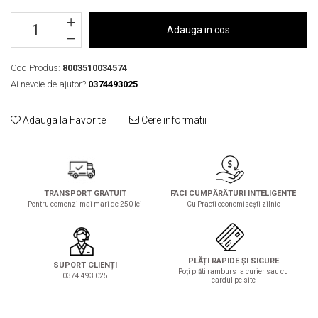
Solutie de indepartat rugina si
pentru par, masca de par
calcar
Vata demachianta
Adauga in cos
Cod Produs:
8003510034574
Ai nevoie de ajutor?
0374493025
Adauga la Favorite
Cere informatii
TRANSPORT GRATUIT
FACI CUMPĂRĂTURI INTELIGENTE
Pentru comenzi mai mari de 250 lei
Cu Practi economisești zilnic
PLĂȚI RAPIDE ȘI SIGURE
SUPORT CLIENȚI
Poți plăti ramburs la curier sau cu
0374 493 025
cardul pe site