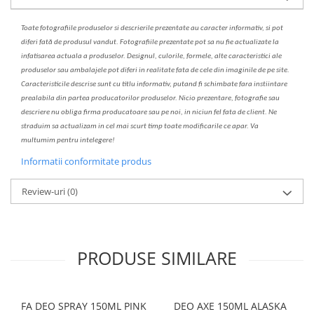
Toate fotografiile produselor
si
descrierile
prezentate au caracter informativ,
s
i pot
diferi fa
t
ă de produsul v
a
ndut. Fotografiile prezentate pot s
a
nu fie actualizate la
infatisarea
actual
a
a produselor. Designul, culorile, formele, alte caracteristici ale
produselor sau ambalajele pot diferi in realitate fa
ta
de cele din imaginile de pe site.
C
aracteristicile descrise sunt cu titlu informativ, put
a
nd fi schimbate f
a
r
a
inst
iin
t
are
prealabil
a
din partea produc
a
torilor produselor. Nicio prezentare, fotografie sau
descriere nu oblig
a
firma producatoare sau pe noi, in niciun fel fa
ta
de client. Ne
str
a
duim s
a
actualiz
a
m
i
n cel mai scurt timp toate modific
a
rile ce apar. V
a
mul
t
umim pentru i
nt
elegere!
Informatii conformitate produs
Review-uri
(0)
PRODUSE SIMILARE
FA DEO SPRAY 150ML PINK
DEO AXE 150ML ALASKA