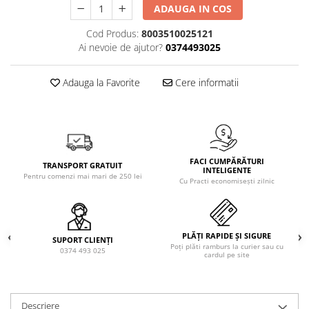
Solutie de indepartat rugina si
pentru par, masca de par
ADAUGA IN COS
calcar
Vata demachianta
Cod Produs:
8003510025121
Ai nevoie de ajutor?
0374493025
Adauga la Favorite
Cere informatii
FACI CUMPĂRĂTURI
TRANSPORT GRATUIT
INTELIGENTE
Pentru comenzi mai mari de 250 lei
Cu Practi economisești zilnic
PLĂȚI RAPIDE ȘI SIGURE
SUPORT CLIENȚI
Poți plăti ramburs la curier sau cu
0374 493 025
cardul pe site
Descriere