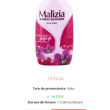
Gel, spuma de ras
Detergent pardoseala
Indepartarea parului
Detergent toaleta
Ingrijirea buzei
Echipamente de curăţenie
Lotiune de corp
Folie aluminiu,folie alimentara
Pachete de cadouri
Galeata mop
Parfum
Hartie igienica
Pasta de dinti
Insecticide
Pensula machiaj
Lavete de curatare
Periuta de dinti
Mop
Produse pentru coafat
Parfum de camere
Produse pentru curatarea tenului
13,15 Lei
Produse de dezinfectare
Sampon
Tara de provenienta:
Italia
Rola scame
Sapun lichid, sapun
Sac menajer
IN STOC
Sare de baie
Durata de livrare:
1-3 zile lucrătoare
Servetel
Tratament pentru par, conditioner