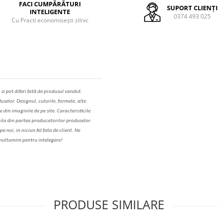
FACI CUMPĂRĂTURI
SUPORT CLIENȚI
INTELIGENTE
0374 493 025
Cu Practi economisești zilnic
,
s
i pot diferi fa
t
ă de produsul v
a
ndut.
uselor. Designul, culorile, formele, alte
e din imaginile de pe site. C
aracteristicile
il
a
din partea produc
a
torilor produselor.
 noi, in niciun fel fa
ta
de client. Ne
ul
t
umim pentru i
nt
elegere!
PRODUSE SIMILARE