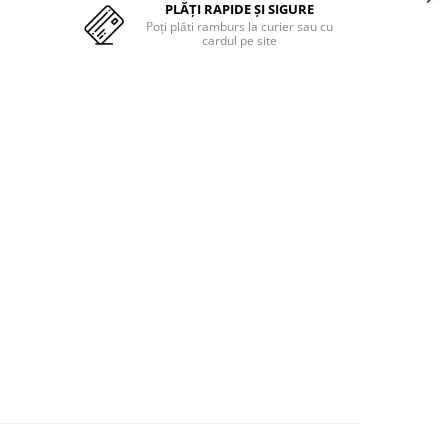
PLĂȚI RAPIDE ȘI SIGURE
Poți plăti ramburs la curier sau cu
cardul pe site