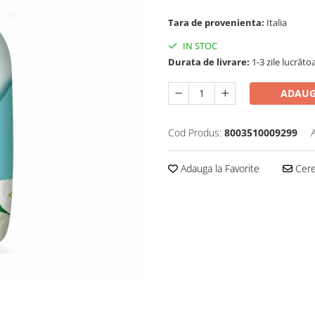
Tara de provenienta:
Italia
IN STOC
Durata de livrare:
1-3 zile lucrăto
ADAUG
Cod Produs:
8003510009299
Adauga la Favorite
Cere 