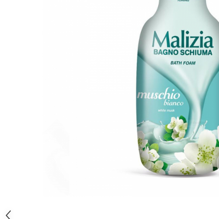
Gel, spuma de ras
Detergent pardoseala
Indepartarea parului
Detergent toaleta
Ingrijirea buzei
Echipamente de curăţenie
Lotiune de corp
Folie aluminiu,folie alimentara
Pachete de cadouri
Galeata mop
Parfum
Hartie igienica
Pasta de dinti
Insecticide
Pensula machiaj
Lavete de curatare
Periuta de dinti
Mop
Produse pentru coafat
Parfum de camere
Produse pentru curatarea tenului
Produse de dezinfectare
Sampon
Rola scame
Sapun lichid, sapun
Sac menajer
Sare de baie
Distribuie
Servetel
Tratament pentru par, conditioner
pe