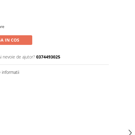
are
A IN COS
Ai nevoie de ajutor?
0374493025
informatii