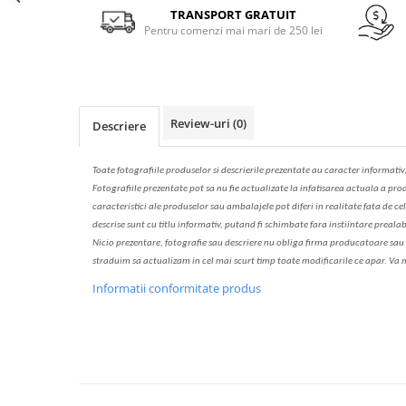
Solutie de indepartat rugina si
pentru par, masca de par
Facebook
TRANSPORT GRATUIT
calcar
Pentru comenzi mai mari de 250 lei
Vata demachianta
Review-uri
(0)
Descriere
Toate fotografiile produselor
si
descrierile
prezentate au caracter informativ
Fotografiile prezentate pot s
a
nu fie actualizate la
infatisarea
actual
a
a prod
caracteristici ale produselor sau ambalajele pot diferi in realitate fa
ta
de cel
descrise sunt cu titlu informativ, put
a
nd fi schimbate f
a
r
a
inst
iin
t
are prealab
Nicio prezentare, fotografie sau descriere nu oblig
a
firma producatoare sau pe
str
a
duim s
a
actualiz
a
m
i
n cel mai scurt timp toate modific
a
rile ce apar. V
a
m
Informatii conformitate produs