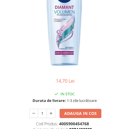
Gel, spuma de ras
Detergent pardoseala
Indepartarea parului
Detergent toaleta
Ingrijirea buzei
Echipamente de curăţenie
Lotiune de corp
Folie aluminiu,folie alimentara
Pachete de cadouri
Galeata mop
Parfum
Hartie igienica
Pasta de dinti
Insecticide
Pensula machiaj
Lavete de curatare
Periuta de dinti
Mop
14,70 Lei
Produse pentru coafat
Parfum de camere
Produse pentru curatarea tenului
IN STOC
Produse de dezinfectare
Sampon
Durata de livrare:
1-3 zile lucrătoare
Rola scame
Sapun lichid, sapun
Sac menajer
ADAUGA IN COS
Sare de baie
Servetel
Cod Produs:
4005900454768
Tratament pentru par, conditioner