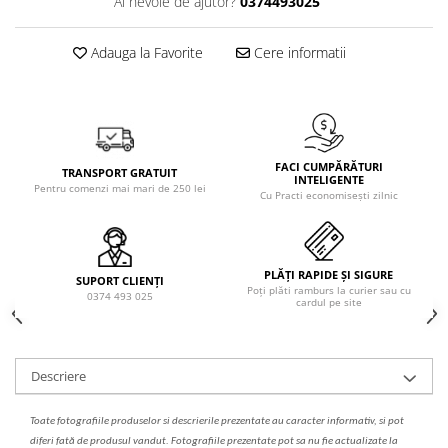
Ai nevoie de ajutor?
0374493025
Solutie de indepartat rugina si
pentru par, masca de par
calcar
Vata demachianta
Adauga la Favorite
Cere informatii
FACI CUMPĂRĂTURI
TRANSPORT GRATUIT
INTELIGENTE
Pentru comenzi mai mari de 250 lei
Cu Practi economisești zilnic
PLĂȚI RAPIDE ȘI SIGURE
SUPORT CLIENȚI
Poți plăti ramburs la curier sau cu
0374 493 025
cardul pe site
Descriere
Toate fotografiile produselor
si
descrierile
prezentate au caracter informativ,
s
i pot
diferi fa
t
ă de produsul v
a
ndut. Fotografiile prezentate pot s
a
nu fie actualizate la