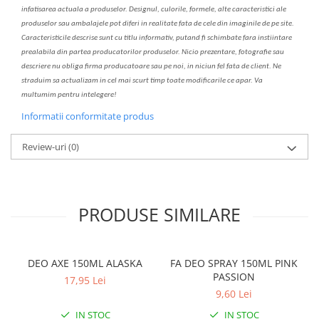
infatisarea
actual
a
a produselor. Designul, culorile, formele, alte caracteristici ale
produselor sau ambalajele pot diferi in realitate fa
ta
de cele din imaginile de pe site.
C
aracteristicile descrise sunt cu titlu informativ, put
a
nd fi schimbate f
a
r
a
inst
iin
t
are
prealabil
a
din partea produc
a
torilor produselor. Nicio prezentare, fotografie sau
descriere nu oblig
a
firma producatoare sau pe noi, in niciun fel fa
ta
de client. Ne
str
a
duim s
a
actualiz
a
m
i
n cel mai scurt timp toate modific
a
rile ce apar. V
a
mul
t
umim pentru i
nt
elegere!
Informatii conformitate produs
Review-uri
(0)
PRODUSE SIMILARE
DEO AXE 150ML ALASKA
FA DEO SPRAY 150ML PINK
PASSION
17,95 Lei
9,60 Lei
IN STOC
IN STOC