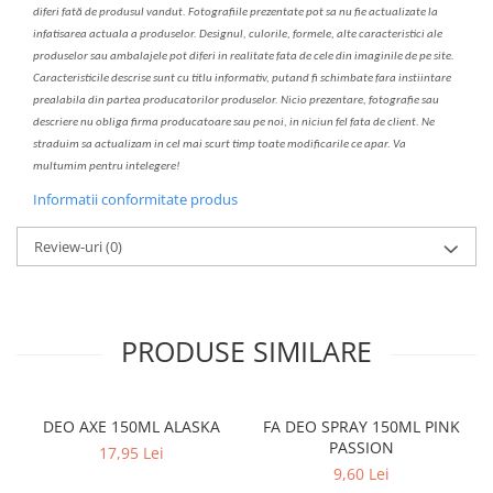
diferi fa
t
ă de produsul v
a
ndut. Fotografiile prezentate pot s
a
nu fie actualizate la
infatisarea
actual
a
a produselor. Designul, culorile, formele, alte caracteristici ale
produselor sau ambalajele pot diferi in realitate fa
ta
de cele din imaginile de pe site.
C
aracteristicile descrise sunt cu titlu informativ, put
a
nd fi schimbate f
a
r
a
inst
iin
t
are
prealabil
a
din partea produc
a
torilor produselor. Nicio prezentare, fotografie sau
descriere nu oblig
a
firma producatoare sau pe noi, in niciun fel fa
ta
de client. Ne
str
a
duim s
a
actualiz
a
m
i
n cel mai scurt timp toate modific
a
rile ce apar. V
a
mul
t
umim pentru i
nt
elegere!
Informatii conformitate produs
Review-uri
(0)
PRODUSE SIMILARE
DEO AXE 150ML ALASKA
FA DEO SPRAY 150ML PINK
PASSION
17,95 Lei
9,60 Lei