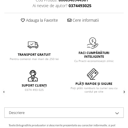
Solutie de indepartat rugina si
pentru par, masca de par
Ai nevoie de ajutor?
0374493025
calcar
Vata demachianta
Adauga la Favorite
Cere informatii
FACI CUMPĂRĂTURI
TRANSPORT GRATUIT
INTELIGENTE
Pentru comenzi mai mari de 250 lei
Cu Practi economisești zilnic
PLĂȚI RAPIDE ȘI SIGURE
SUPORT CLIENȚI
Poți plăti ramburs la curier sau cu
0374 493 025
cardul pe site
Descriere
Toate fotografiile produselor
si
descrierile
prezentate au caracter informativ,
s
i pot