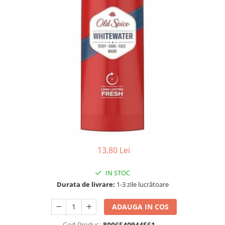
Gel, spuma de ras
Detergent pardoseala
Indepartarea parului
Detergent toaleta
Ingrijirea buzei
Echipamente de curăţenie
Lotiune de corp
Folie aluminiu,folie alimentara
Pachete de cadouri
Galeata mop
Parfum
Hartie igienica
Pasta de dinti
Insecticide
Pensula machiaj
Lavete de curatare
Periuta de dinti
Mop
Produse pentru coafat
13,80 Lei
Parfum de camere
Produse pentru curatarea tenului
Produse de dezinfectare
Sampon
IN STOC
Rola scame
Durata de livrare:
1-3 zile lucrătoare
Sapun lichid, sapun
Sac menajer
Sare de baie
ADAUGA IN COS
Servetel
Tratament pentru par, conditioner
Cod Produs:
8006540944561