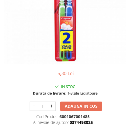
Gel, spuma de ras
Detergent pardoseala
Indepartarea parului
Detergent toaleta
Ingrijirea buzei
Echipamente de curăţenie
Lotiune de corp
Folie aluminiu,folie alimentara
Pachete de cadouri
Galeata mop
Parfum
Hartie igienica
Pasta de dinti
Insecticide
Pensula machiaj
Lavete de curatare
Periuta de dinti
5,30 Lei
Mop
Produse pentru coafat
IN STOC
Parfum de camere
Produse pentru curatarea tenului
Durata de livrare:
1-3 zile lucrătoare
Produse de dezinfectare
Sampon
Rola scame
ADAUGA IN COS
Sapun lichid, sapun
Sac menajer
Cod Produs:
6001067001485
Sare de baie
Ai nevoie de ajutor?
0374493025
Servetel
Tratament pentru par, conditioner