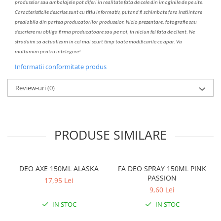
produselor sau ambalajele pot diferi in realitate fa
ta
de cele din imaginile de pe site.
C
aracteristicile descrise sunt cu titlu informativ, put
a
nd fi schimbate f
a
r
a
inst
iin
t
are
prealabil
a
din partea produc
a
torilor produselor. Nicio prezentare, fotografie sau
descriere nu oblig
a
firma producatoare sau pe noi, in niciun fel fa
ta
de client. Ne
str
a
duim s
a
actualiz
a
m
i
n cel mai scurt timp toate modific
a
rile ce apar. V
a
mul
t
umim pentru i
nt
elegere!
Informatii conformitate produs
Review-uri
(0)
PRODUSE SIMILARE
DEO AXE 150ML ALASKA
FA DEO SPRAY 150ML PINK
PASSION
17,95 Lei
9,60 Lei
IN STOC
IN STOC