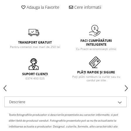
Solutie de indepartat rugina si
pentru par, masca de par
Adauga la Favorite
Cere informatii
calcar
Vata demachianta
FACI CUMPĂRĂTURI
TRANSPORT GRATUIT
INTELIGENTE
Pentru comenzi mai mari de 250 lei
Cu Practi economisești zilnic
PLĂȚI RAPIDE ȘI SIGURE
SUPORT CLIENȚI
Poți plăti ramburs la curier sau cu
0374 493 025
cardul pe site
Descriere
Toate fotografiile produselor
si
descrierile
prezentate au caracter informativ,
s
i pot
diferi fa
t
ă de produsul v
a
ndut. Fotografiile prezentate pot s
a
nu fie actualizate la
infatisarea
actual
a
a produselor. Designul, culorile, formele, alte caracteristici ale