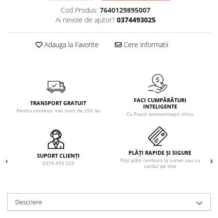
Solutie de indepartat rugina si
pentru par, masca de par
Cod Produs:
7640129895007
calcar
Vata demachianta
Ai nevoie de ajutor?
0374493025
Adauga la Favorite
Cere informatii
FACI CUMPĂRĂTURI
TRANSPORT GRATUIT
INTELIGENTE
Pentru comenzi mai mari de 250 lei
Cu Practi economisești zilnic
PLĂȚI RAPIDE ȘI SIGURE
SUPORT CLIENȚI
Poți plăti ramburs la curier sau cu
0374 493 025
cardul pe site
Descriere