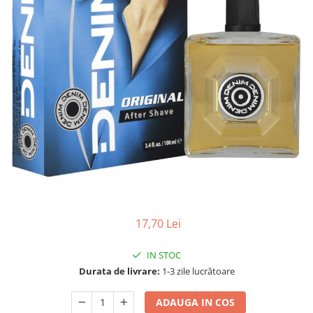
Gel, spuma de ras
Detergent pardoseala
Indepartarea parului
Detergent toaleta
Ingrijirea buzei
Echipamente de curăţenie
Lotiune de corp
Folie aluminiu,folie alimentara
Pachete de cadouri
Galeata mop
Parfum
Hartie igienica
Pasta de dinti
Insecticide
Pensula machiaj
Lavete de curatare
Periuta de dinti
Mop
Produse pentru coafat
Parfum de camere
Produse pentru curatarea tenului
17,70 Lei
Produse de dezinfectare
Sampon
Rola scame
IN STOC
Sapun lichid, sapun
Durata de livrare:
1-3 zile lucrătoare
Sac menajer
Sare de baie
Servetel
ADAUGA IN COS
Tratament pentru par, conditioner