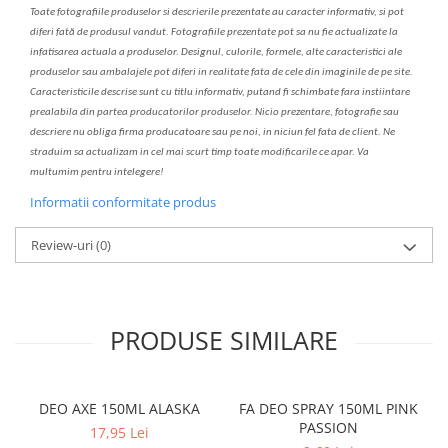
Toate fotografiile produselor
si
descrierile
prezentate au caracter informativ,
s
i pot
diferi fa
t
ă de produsul v
a
ndut. Fotografiile prezentate pot s
a
nu fie actualizate la
infatisarea
actual
a
a produselor. Designul, culorile, formele, alte caracteristici ale
produselor sau ambalajele pot diferi in realitate fa
ta
de cele din imaginile de pe site.
C
aracteristicile descrise sunt cu titlu informativ, put
a
nd fi schimbate f
a
r
a
inst
iin
t
are
prealabil
a
din partea produc
a
torilor produselor. Nicio prezentare, fotografie sau
descriere nu oblig
a
firma producatoare sau pe noi, in niciun fel fa
ta
de client. Ne
str
a
duim s
a
actualiz
a
m
i
n cel mai scurt timp toate modific
a
rile ce apar. V
a
mul
t
umim pentru i
nt
elegere!
Informatii conformitate produs
Review-uri
(0)
PRODUSE SIMILARE
DEO AXE 150ML ALASKA
FA DEO SPRAY 150ML PINK
PASSION
17,95 Lei