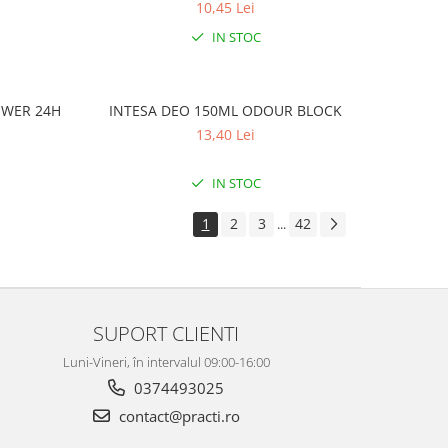
10,45 Lei
IN STOC
OWER 24H
INTESA DEO 150ML ODOUR BLOCK
13,40 Lei
IN STOC
1
2
3
42
...
SUPORT CLIENTI
Luni-Vineri, în intervalul 09:00-16:00
0374493025
contact@practi.ro