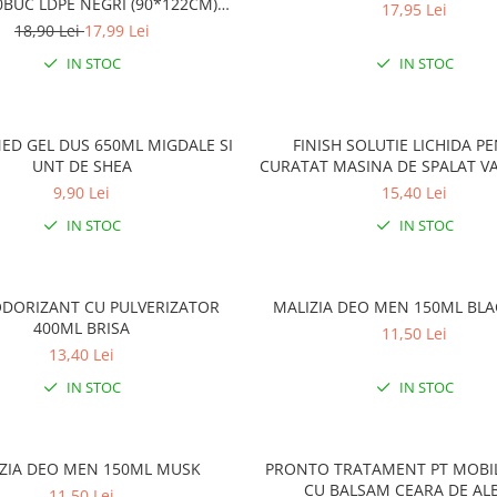
0BUC LDPE NEGRI (90*122CM)
17,95 Lei
ETICHETA MOV
18,90 Lei
17,99 Lei
IN STOC
IN STOC
D GEL DUS 650ML MIGDALE SI
FINISH SOLUTIE LICHIDA P
UNT DE SHEA
CURATAT MASINA DE SPALAT V
LEMON
9,90 Lei
15,40 Lei
IN STOC
IN STOC
ODORIZANT CU PULVERIZATOR
MALIZIA DEO MEN 150ML BLA
400ML BRISA
11,50 Lei
13,40 Lei
IN STOC
IN STOC
ZIA DEO MEN 150ML MUSK
PRONTO TRATAMENT PT MOBI
CU BALSAM CEARA DE AL
11,50 Lei